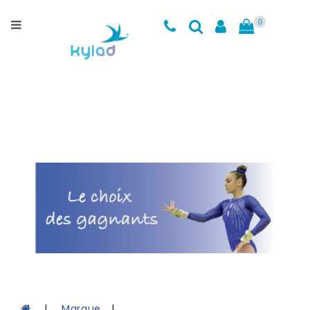
Catégories
0
Maillots
d'entrainement
Cuissards
Accessoires
Coin
des
Soldes
Charte
de
Grandeurs
Kylad
Marque