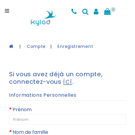
Catégories
0
Maillots
d'entrainement
Cuissards
Compte
Enregistrement
Accessoires
Coin
Si vous avez déjà un compte,
des
ici
connectez-vous
.
Soldes
Informations Personnelles
Charte
de
Prénom
Grandeurs
Kylad
Nom de famille