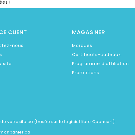
ées !
CE CLIENT
MAGASINER
ctez-nous
Marques
s
Certificats-cadeaux
u site
Programme d'affiliation
Promotions
e de
votresite.ca
(basée sur le logiciel libre
Opencart
)
monpanier.ca