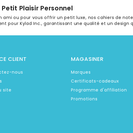
Petit Plaisir Personnel
n ami ou pour vous offrir un petit luxe, nos cahiers de notes
nt pour Kylad Inc., garantissant une qualité et un design 
CE CLIENT
MAGASINER
ctez-nous
Marques
s
Certificats-cadeaux
u site
Programme d'affiliation
Promotions