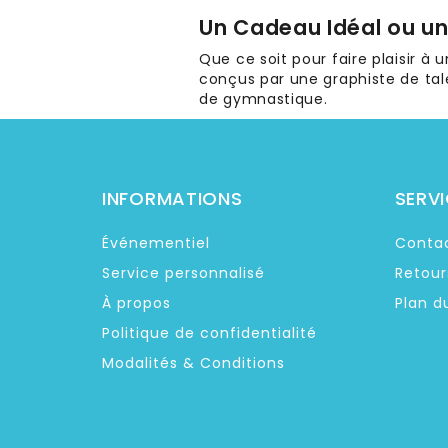
Un Cadeau Idéal ou un 
Que ce soit pour faire plaisir à u
conçus par une graphiste de tale
de gymnastique.
INFORMATIONS
SERVI
Événementiel
Conta
Service personnalisé
Retour
À propos
Plan d
Politique de confidentialité
Modalités & Conditions