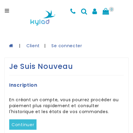
Catégories
0
Maillots
d'entrainement
Cuissards
Client
Se connecter
Accessoires
Je Suis Nouveau
Coin
des
Soldes
Inscription
Charte
En créant un compte, vous pourrez procéder au
de
paiement plus rapidement et consulter
Grandeurs
l'historique et les états de vos commandes.
Kylad
Continuer