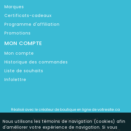
Marques
Certificats-cadeaux
Programme d'affiliation
Promotions
MON COMPTE
Mon compte
Historique des commandes
Liste de souhaits
Infolettre
votresite.ca
Réalisé avec le créateur de boutique en ligne de
Opencart
(basée sur le logiciel libre
)
Nous utilisons les témoins de navigation (cookies) afin
d'améliorer votre expérience de navigation. Si vous
shooopping
monpanier.ca
Membre du réseau
et partenaire