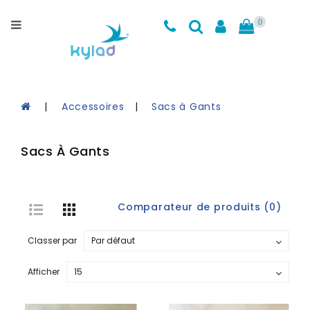
Catégories
0
Maillots
d'entrainement
Cuissards
Accessoires
Sacs à Gants
Accessoires
Sacs À Gants
Coin
des
Soldes
Comparateur de produits (0)
Charte
de
Classer par
Grandeurs
Kylad
Afficher