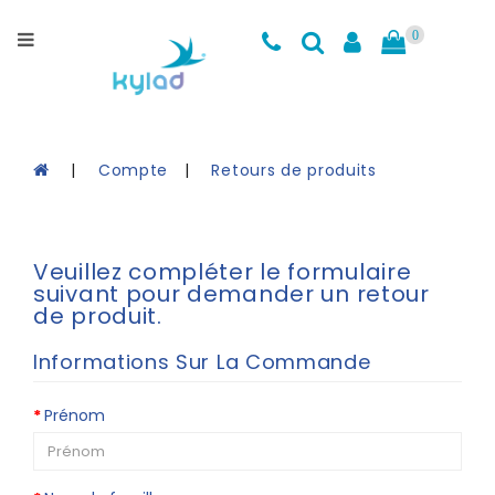
Catégories
0
Maillots
d'entrainement
Cuissards
Compte
Retours de produits
Accessoires
Coin
Veuillez compléter le formulaire
des
suivant pour demander un retour
Soldes
de produit.
Charte
Informations Sur La Commande
de
Grandeurs
Prénom
Kylad